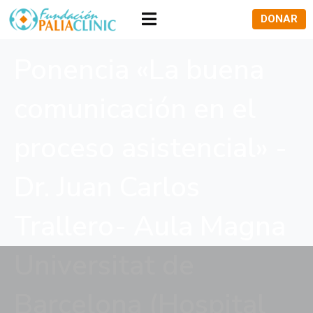
DONAR
Ponencia «La buena
comunicación en el
proceso asistencial» -
Dr. Juan Carlos
Trallero- Aula Magna
Universitat de
Barcelona (Hospital