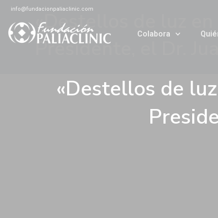
info@fundacionpaliaclinic.com
«Destellos de luz en 
Colabora
Qui
Presidente, el Dr. Ju
«Destellos de luz
Preside