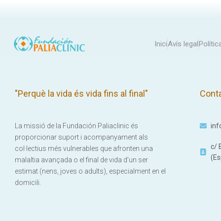
Inici
Avís legal
Polític
"Perquè la vida és vida fins al final"
Cont
La missió de la Fundación Paliaclinic és
inf
proporcionar suport i acompanyament als
c/ 
col·lectius més vulnerables que afronten una
(Es
malaltia avançada o el final de vida d’un ser
estimat (nens, joves o adults), especialment en el
domicili.