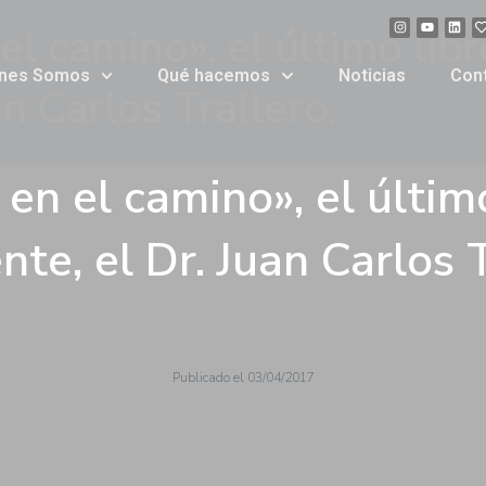
el camino», el último lib
énes Somos
Qué hacemos
Noticias
Con
an Carlos Trallero.
 en el camino», el últim
nte, el Dr. Juan Carlos T
Publicado el
03/04/2017