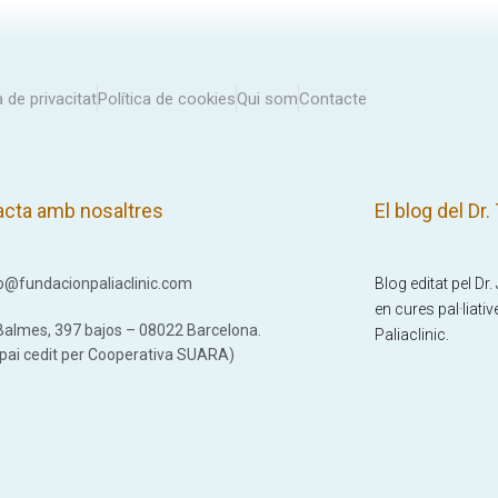
a de privacitat
Política de cookies
Qui som
Contacte
acta amb nosaltres
El blog del Dr.
o@fundacionpaliaclinic.com
Blog editat pel Dr
en cures pal·liati
Balmes, 397 bajos – 08022 Barcelona.
Paliaclinic.
pai cedit per Cooperativa SUARA)