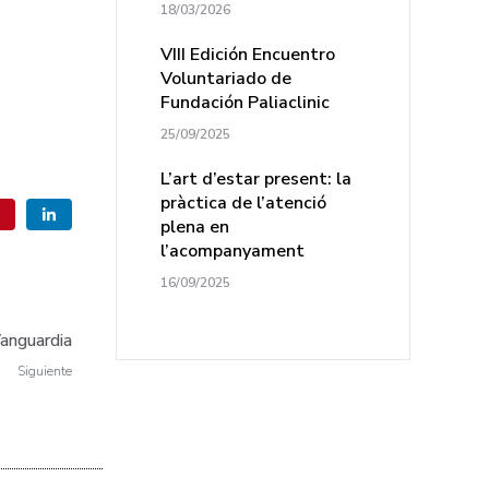
18/03/2026
VIII Edición Encuentro
Voluntariado de
Fundación Paliaclinic
25/09/2025
L’art d’estar present: la
pràctica de l’atenció
plena en
l’acompanyament
16/09/2025
Vanguardia
Siguiente