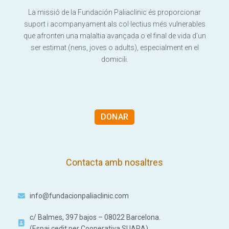
La missió de la Fundación Paliaclinic és proporcionar
suport i acompanyament als col·lectius més vulnerables
que afronten una malaltia avançada o el final de vida d’un
ser estimat (nens, joves o adults), especialment en el
domicili.
DONAR
Contacta amb nosaltres
info@fundacionpaliaclinic.com
c/ Balmes, 397 bajos – 08022 Barcelona.
(Espai cedit per Cooperativa SUARA)