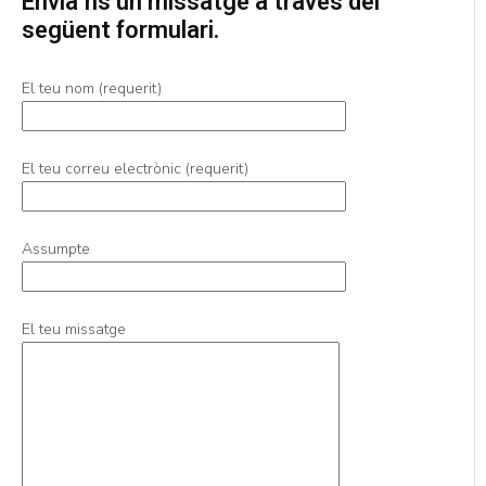
Envia’ns un missatge a través del
següent formulari.
El teu nom (requerit)
El teu correu electrònic (requerit)
Assumpte
El teu missatge