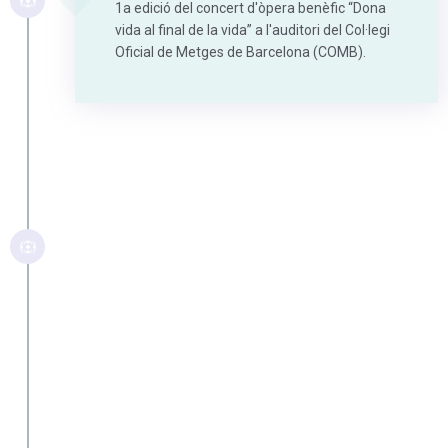
1a edició del concert d'òpera benèfic “Dona
vida al final de la vida” a l'auditori del Col·legi
Oficial de Metges de Barcelona (COMB).
GENER 2014
Ampliació de cobertura del
suport domiciliari
Nova ampliació de la cobertura del programa
de suport domiciliari als districtes de Gràcia,
Güell, Maragall, Guinardó i Eixample Dret.
SETEMBRE 2013