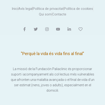
Inici
Avís legal
Política de privacitat
Política de cookies
Qui som
Contacte
"Perquè la vida és vida fins al final"
La missió de la Fundación Paliaclinic és proporcionar
suport i acompanyament als col·lectius més vulnerables
que afronten una malaltia avançada o el final de vida d’un
ser estimat (nens, joves o adults), especialment en el
domicili.