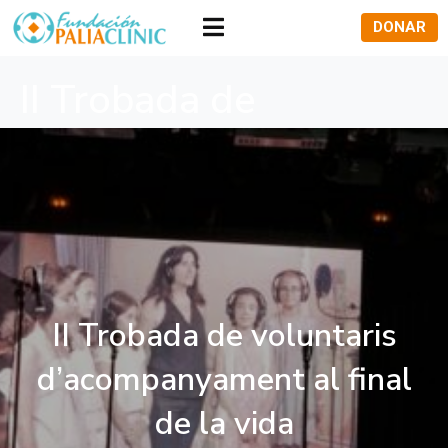
DONAR
II Trobada de
voluntaris
d’acompanyament al
final de la vida
II Trobada de voluntaris
d’acompanyament al final
de la vida