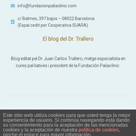
info@fundacionpaliaclinic.com
c/ Balmes, 397 bajos – 08022 Barcelona.
(Espai cedit per Cooperativa SUARA)
El blog del Dr. Trallero
Blog editat pel Dr. Juan Carlos Trallero, metge especialista en
cures pal·liatives i president de la Fundación Paliaclinic.
Este sitio web utiliza cookies para que usted tenga la mejor
© 2026 Fundación Paliaclinic. TOTS ELS DRETS RESERVATS
experiencia de usuario. Si continúa navegando está dando
su consentimiento para la aceptación de las mencionadas
cookies y la aceptación de nuestra
política de cookies
,
pinche el enlace para mayor información.