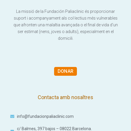
La missió de la Fundación Paliaclinic és proporcionar
suport i acompanyament als col·lectius més vulnerables
que afronten una malaltia avançada o el final de vida d’un
ser estimat (nens, joves o adults), especialment en el
domicili.
DONAR
Contacta amb nosaltres
info@fundacionpaliaclinic.com
c/ Balmes, 397 bajos – 08022 Barcelona.