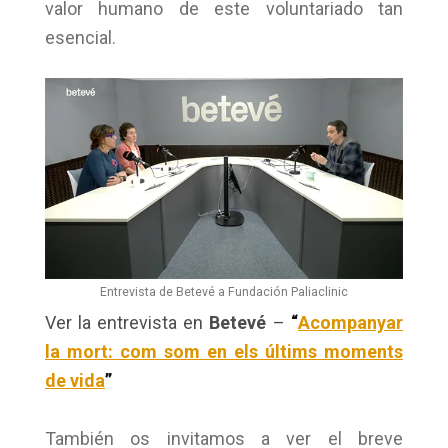
valor humano de este voluntariado tan
esencial.
Entrevista de Betevé a Fundación Paliaclinic
Ver la entrevista en
Betevé
–
“
Acompanyar
la mort: com som en els últims moments
de vida
”
También os invitamos a ver el breve