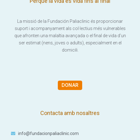
"Perquè la vida és vida fins al final"
La missió de la Fundación Paliaclinic és proporcionar
suport i acompanyament als col·lectius més vulnerables
que afronten una malaltia avançada o el final de vida d’un
ser estimat (nens, joves o adults), especialment en el
domicili.
DONAR
Contacta amb nosaltres
info@fundacionpaliaclinic.com