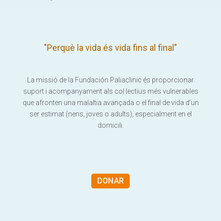
"Perquè la vida és vida fins al final"
La missió de la Fundación Paliaclinic és proporcionar
suport i acompanyament als col·lectius més vulnerables
que afronten una malaltia avançada o el final de vida d’un
ser estimat (nens, joves o adults), especialment en el
domicili.
DONAR