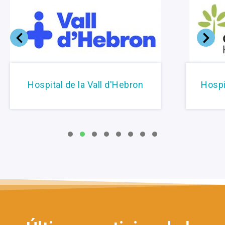
Hospital de la Vall d'Hebron
Hospi
1
2
3
4
5
6
7