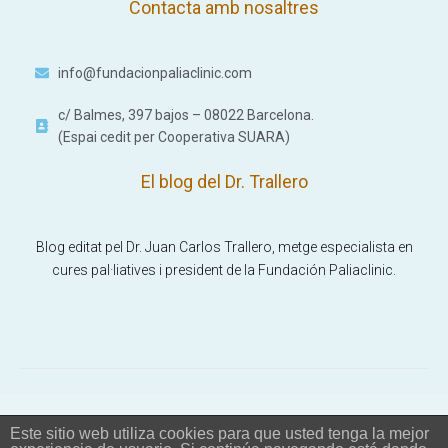
Contacta amb nosaltres
info@fundacionpaliaclinic.com
c/ Balmes, 397 bajos – 08022 Barcelona.
(Espai cedit per Cooperativa SUARA)
El blog del Dr. Trallero
Blog editat pel Dr. Juan Carlos Trallero, metge especialista en
cures pal·liatives i president de la Fundación Paliaclinic.
Este sitio web utiliza cookies para que usted tenga la mejor
© 2026 Fundación Paliaclinic. TOTS ELS DRETS RESERVATS