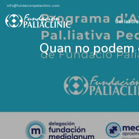
info@fundacionpaliaclinic.com
Quan no podem curar
Col·labora
Quan no podem c