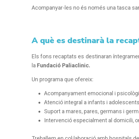
Acompanyar-les no és només una tasca sanit
A què es destinarà la recap
Els fons recaptats es destinaran íntegrame
la
Fundació Paliaclinic.
Un programa que ofereix:
Acompanyament emocional i psicològic
Atenció integral a infants i adolescent
Suport a mares, pares, germans i ger
Intervenció especialment al domicili, o
Treballem en col·laboració amb hospitals d