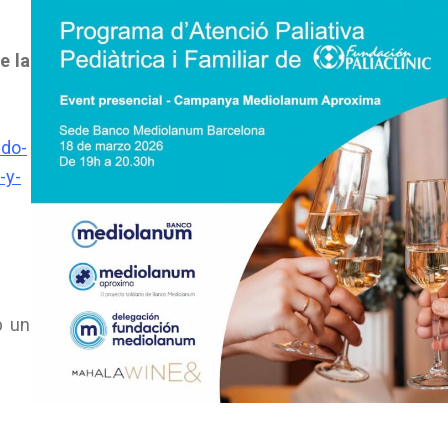
e la
ndo-
-y-
b un