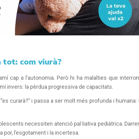
 tot: com viurà?
camí cap a l’autonomia. Però hi ha malalties que interr
amí invers: la pèrdua progressiva de capacitats.
 “es curarà?” i passa a ser molt més profunda i humana
olescents necessiten atenció pal·liativa pediàtrica. Darre
a por, l’esgotament i la incertesa.