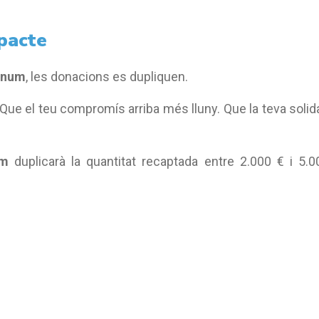
mpacte
anum
, les donacions es dupliquen.
. Que el teu compromís arriba més lluny. Que la teva solida
um
duplicarà la quantitat recaptada entre 2.000 € i 5.0