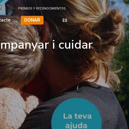
ar i cuidar
PREMIOS Y RECONOCIMIENTOS
tacte
DONAR
ES
mpanyar i cuidar