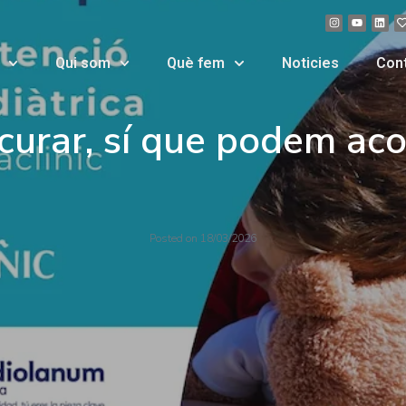
, sí que podem acompany
Qui som
Què fem
Noticies
Con
urar, sí que podem aco
Posted on
18/03/2026