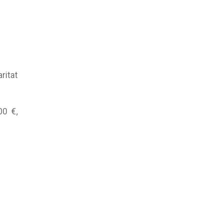
ritat
00 €,