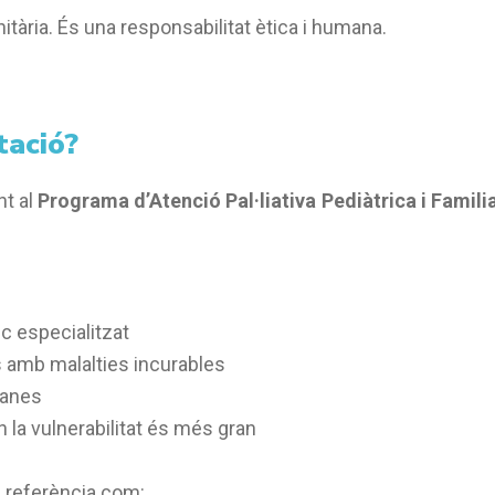
ària. És una responsabilitat ètica i humana.
tació?
nt al
Programa d’Atenció Pal·liativa Pediàtrica i Famili
 especialitzat
s amb malalties incurables
manes
n la vulnerabilitat és més gran
e referència com: