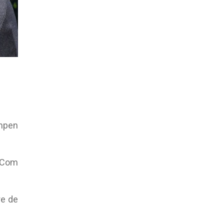
ompen
: Com
re de