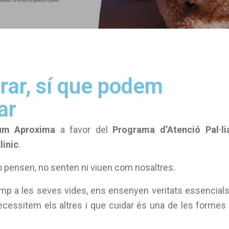
ar, sí que podem
ar
um Aproxima
a favor del
Programa d’Atenció Pal·li
linic
.
No pensen, no senten ni viuen com nosaltres.
rromp a les seves vides, ens ensenyen veritats essencial
 necessitem els altres i que cuidar és una de les forme